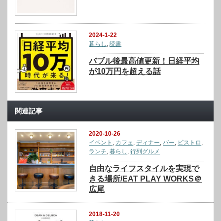
2024-1-22
暮らし
,
読書
バブル後最高値更新！日経平均
が10万円を超える話
関連記事
2020-10-26
イベント
,
カフェ
,
ディナー
,
バー
,
ビストロ
,
ランチ
,
暮らし
,
行列グルメ
自由なライフスタイルを実現で
きる場所/EAT PLAY WORKS＠
広尾
2018-11-20