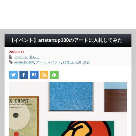
【イベント】artstartup100のアートに入札してみた
2019-9-17
イベント
,
暮らし
artstartup100
,
アート
,
イベント
,
代官山
,
広尾
,
渋谷