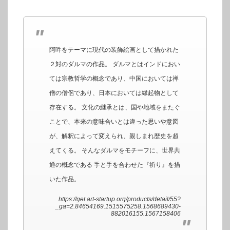
阿吽をテーマに現代の装飾絵画として描かれた
２対のダルマの作品。 ダルマとはインドにおい
ては宗教哲学の概念であり、中国においては禅
僧の僧侶であり、日本においては縁起物として
存在する。 文化の継承とは、国や地域をまたぐ
ことで、本来の意味合いとは違った思いや意図
が、解釈によって変えられ、親しまれ歴史を超
えてくる。 そんなダルマをモチーフに、世界共
通の概念である 手と手を合わせた『祈り』を描
いた作品。
https://get.art-startup.org/products/detail/55?
_ga=2.84654169.1515575258.1568689430-
882016155.1567158406