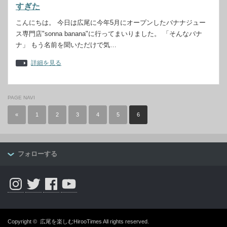
すぎた
こんにちは。 今日は広尾に今年5月にオープンしたバナナジュー
ス専門店"sonna banana"に行ってまいりました。 「そんなバナ
ナ」 もう名前を聞いただけで気…
詳細を見る
PAGE NAVI
«
1
2
3
4
5
6
フォローする
Instagram
Twitter
Facebook
YouTube
Copyright ©
広尾を楽しむHirooTimes
All rights reserved.